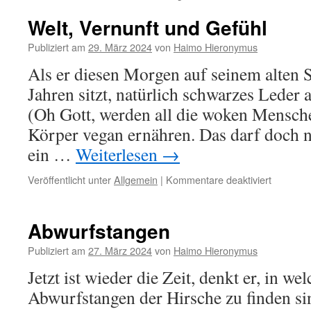
Welt, Vernunft und Gefühl
Publiziert am
29. März 2024
von
Haimo Hieronymus
Als er diesen Morgen auf seinem alten S
Jahren sitzt, natürlich schwarzes Leder
(Oh Gott, werden all die woken Mensche
Körper vegan ernähren. Das darf doch ni
ein …
Weiterlesen
→
für
Veröffentlicht unter
Allgemein
|
Kommentare deaktiviert
Welt,
Vernunft
und
Abwurfstangen
Gefühl
Publiziert am
27. März 2024
von
Haimo Hieronymus
Jetzt ist wieder die Zeit, denkt er, in w
Abwurfstangen der Hirsche zu finden si