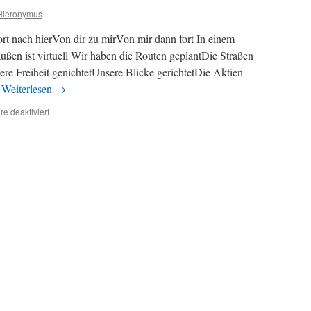
Hieronymus
ort nach hierVon dir zu mirVon mir dann fort In einem
ßen ist virtuell Wir haben die Routen geplantDie Straßen
ere Freiheit genichtetUnsere Blicke gerichtetDie Aktien
…
Weiterlesen
→
für
e deaktiviert
Zeitkapsel