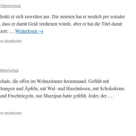
 Hieronymus
 denkt er sich zuweilen aus. Die neusten hat er neulich per sozialer
, dass er damit Geld verdienen würde, aber er hat die Titel damit
kiert: …
Weiterlesen
→
für
e deaktiviert
Ratgeber
Hieronymus
Schale, die offen im Wohnzimmer herumstand. Gefüllt mit
Orangen und Äpfeln, mit Wal- und Haselnüssen, mit Schokokram
d Fruchtriegeln, nur Marzipan hatte gefehlt. Jeder, der …
für
e deaktiviert
Weihnachtsteller