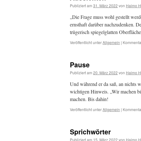
Publiziert am
31. März 2022
von
Haimo H
„Die Frage muss wohl gestellt werden
ernsthaft darüber nachzudenken. Denn
trügerisch spiegelglatten Oberfläc
Veröffentlicht unter
Allgemein
|
Kommentar
Pause
Publiziert am
20. März 2022
von
Haimo H
Und während er da saß, an nichts wei
wichtigen Hinweis. „Wir machen bis
machen. Bis dahin!
Veröffentlicht unter
Allgemein
|
Kommentar
Sprichwörter
Publiziert am
15. März 2022
von
Haimo H