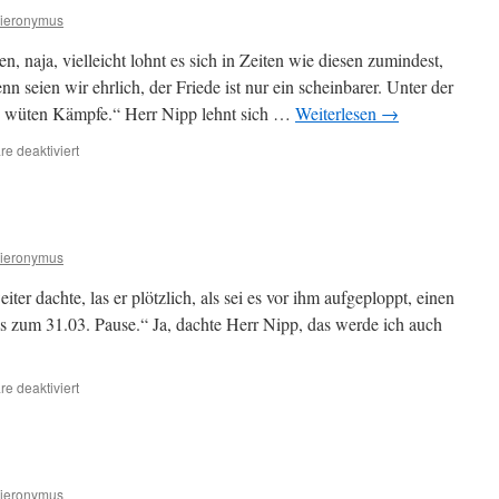
ieronymus
, naja, vielleicht lohnt es sich in Zeiten wie diesen zumindest,
 seien wir ehrlich, der Friede ist nur ein scheinbarer. Unter der
he wüten Kämpfe.“ Herr Nipp lehnt sich …
Weiterlesen
→
für
e deaktiviert
Aussichten
ieronymus
ter dachte, las er plötzlich, als sei es vor ihm aufgeploppt, einen
 zum 31.03. Pause.“ Ja, dachte Herr Nipp, das werde ich auch
für
e deaktiviert
Pause
ieronymus