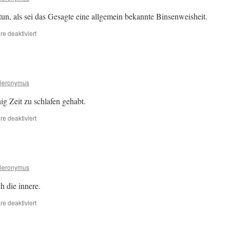
un, als sei das Gesagte eine allgemein bekannte Binsenweisheit.
für
e deaktiviert
Sprichwörter
ieronymus
g Zeit zu schlafen gehabt.
für
e deaktiviert
Müdigkeit
ieronymus
h die innere.
für
e deaktiviert
Schönheit