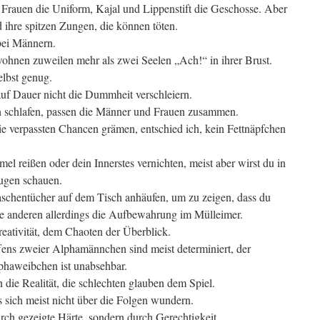
 Frauen die Uniform, Kajal und Lippenstift die Geschosse. Aber
 ihre spitzen Zungen, die können töten.
bei Männern.
wohnen zuweilen mehr als zwei Seelen „Ach!“ in ihrer Brust.
elbst genug.
auf Dauer nicht die Dummheit verschleiern.
schlafen, passen die Männer und Frauen zusammen.
 die verpassten Chancen grämen, entschied ich, kein Fettnäpfchen
el reißen oder dein Innerstes vernichten, meist aber wirst du in
ugen schauen.
schentücher auf dem Tisch anhäufen, um zu zeigen, dass du
 alle anderen allerdings die Aufbewahrung im Mülleimer.
eativität, dem Chaoten der Überblick.
fens zweier Alphamännchen sind meist determiniert, der
phaweibchen ist unabsehbar.
 die Realität, die schlechten glauben dem Spiel.
sich meist nicht über die Folgen wundern.
urch gezeigte Härte, sondern durch Gerechtigkeit.