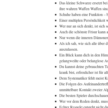
Das kleine Schwarze ersetzt bei
ihre wahren Waffen Waffen sind
Schuhe haben eine Funktion – 
Einer multiplen Persönlichkeit 
Wer nur an sich denkt, ist sich s
Auch die schönste Frisur kann 
Nur wenn die inneren Dämonen 
Als ich sah, wie sich alle über
auszulassen.
Ein Blick kann dich in den Himm
gelangweilte oder belanglose A
Du kannst deine gebrauchten Ta
krank bist, erfreulicher ist für
Dem Systematiker fehlt meist Kr
Die Folgen des Aufeinandertref
unmittelbare Kontakt zweier Al
Die besten Spieler durchschauen
Wer vor dem Reden denkt, muss 
Echter Respekt entsteht nicht d