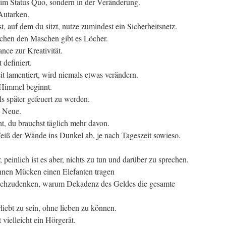
 im Status Quo, sondern in der Veränderung.
 Autarken.
 auf dem du sitzt, nutze zumindest ein Sicherheitsnetz.
schen den Maschen gibt es Löcher.
nce zur Kreativität.
 definiert.
t lamentiert, wird niemals etwas verändern.
 Himmel beginnt.
s später gefeuert zu werden.
s Neue.
t, du brauchst täglich mehr davon.
eiß der Wände ins Dunkel ab, je nach Tageszeit sowieso.
, peinlich ist es aber, nichts zu tun und darüber zu sprechen.
önnen Mücken einen Elefanten tragen
nachzudenken, warum Dekadenz des Geldes die gesamte
rliebt zu sein, ohne lieben zu können.
 vielleicht ein Hörgerät.