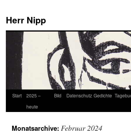
Herr Nipp
Zum
Start
2025 –
Bild
Datenschutz
Gedichte
Tagebu
Inhalt
heute
springen
Februar 2024
Monatsarchive: