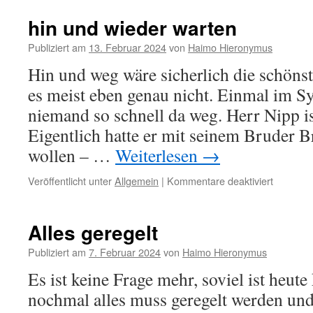
hin und wieder warten
Publiziert am
13. Februar 2024
von
Haimo Hieronymus
Hin und weg wäre sicherlich die schönste
es meist eben genau nicht. Einmal im 
niemand so schnell da weg. Herr Nipp is
Eigentlich hatte er mit seinem Bruder 
wollen – …
Weiterlesen
→
für
Veröffentlicht unter
Allgemein
|
Kommentare deaktiviert
hin
und
wieder
Alles geregelt
warten
Publiziert am
7. Februar 2024
von
Haimo Hieronymus
Es ist keine Frage mehr, soviel ist heute 
nochmal alles muss geregelt werden und 