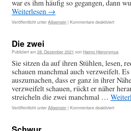
war es ihm häufig so gegangen, dann w
Weiterlesen
→
für
Veröffentlicht unter
Allgemein
|
Kommentare deaktiviert
Augenbli
manchma
Die zwei
Publiziert am
28. Dezember 2021
von
Haimo Hieronymus
Sie sitzen da auf ihren Stühlen, lesen, r
schauen manchmal auch verzweifelt. Es 
auszumachen, dass er ganz in ihrer Nähe
verzweifelt schauen, rückt er näher her
streicheln die zwei manchmal …
Weiter
für
Veröffentlicht unter
Allgemein
|
Kommentare deaktiviert
Die
zwei
Schwur