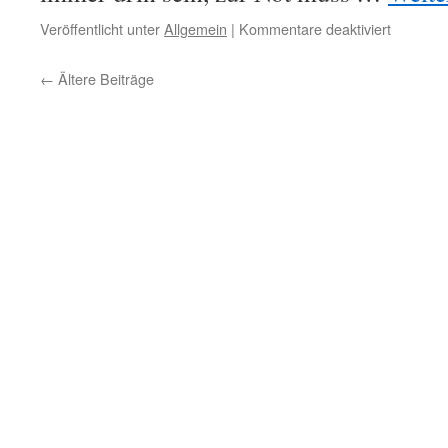
für
Veröffentlicht unter
Allgemein
|
Kommentare deaktiviert
Auf
dem
←
Ältere Beiträge
Plattente