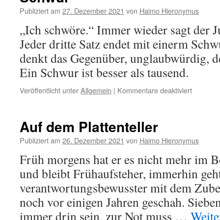
Publiziert am
27. Dezember 2021
von
Haimo Hieronymus
„Ich schwöre.“ Immer wieder sagt der J
Jeder dritte Satz endet mit einerm Sch
denkt das Gegenüber, unglaubwürdig, d
Ein Schwur ist besser als tausend.
für
Veröffentlicht unter
Allgemein
|
Kommentare deaktiviert
Schwur
Auf dem Plattenteller
Publiziert am
26. Dezember 2021
von
Haimo Hieronymus
Früh morgens hat er es nicht mehr im Bet
und bleibt Frühaufsteher, immerhin geht
verantwortungsbewusster mit dem Zubet
noch vor einigen Jahren geschah. Sieben
immer drin sein, zur Not muss …
Weite