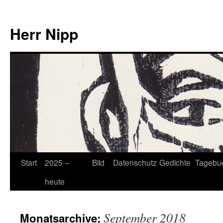
Herr Nipp
Zum
Start
2025 –
Bild
Datenschutz
Gedichte
Tagebu
Inhalt
heute
springen
September 2018
Monatsarchive: