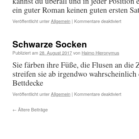
kannst du überall und in jeder Position e
ein guter Roman keinen guten ersten Sat
für
Veröffentlicht unter
Allgemein
|
Kommentare deaktiviert
drei
Sprüche
Schwarze Socken
Publiziert am
28. August 2017
von
Haimo Hieronymus
Sie färben ihre Füße, die Flusen an die
streifen sie ab irgendwo wahrscheinlich
Bettdecke
für
Veröffentlicht unter
Allgemein
|
Kommentare deaktiviert
Schwarz
Socken
←
Ältere Beiträge