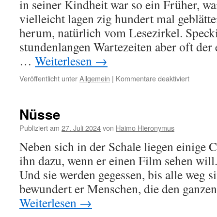
in seiner Kindheit war so ein Früher, wa
vielleicht lagen zig hundert mal geblätte
herum, natürlich vom Lesezirkel. Specki
stundenlangen Wartezeiten aber oft der 
…
Weiterlesen
→
für
Veröffentlicht unter
Allgemein
|
Kommentare deaktiviert
warten
sie
bitte
Nüsse
etwas
Publiziert am
27. Juli 2024
von
Haimo Hieronymus
Neben sich in der Schale liegen einige 
ihn dazu, wenn er einen Film sehen will
Und sie werden gegessen, bis alle weg s
bewundert er Menschen, die den ganzen
Weiterlesen
→