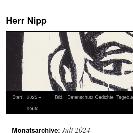
Herr Nipp
Zum
Start
2025 –
Bild
Datenschutz
Gedichte
Tagebu
Inhalt
heute
springen
Juli 2024
Monatsarchive: