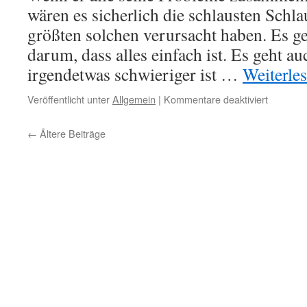
wären es sicherlich die schlausten Schla
größten solchen verursacht haben. Es geh
darum, dass alles einfach ist. Es geht a
irgendetwas schwieriger ist …
Weiterle
für
Veröffentlicht unter
Allgemein
|
Kommentare deaktiviert
Die
schlaues
←
Ältere Beiträge
Schlaum
von
allen