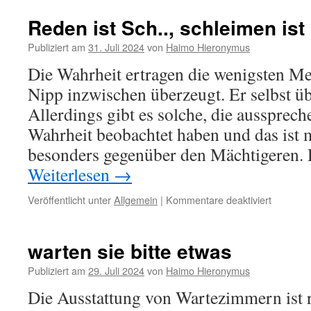
Reden ist Sch.., schleimen ist
Publiziert am
31. Juli 2024
von
Haimo Hieronymus
Die Wahrheit ertragen die wenigsten Me
Nipp inzwischen überzeugt. Er selbst üb
Allerdings gibt es solche, die ausspreche
Wahrheit beobachtet haben und das ist m
besonders gegenüber den Mächtigeren.
Weiterlesen
→
für
Veröffentlicht unter
Allgemein
|
Kommentare deaktiviert
Reden
ist
Sch..,
warten sie bitte etwas
schleime
ist
Publiziert am
29. Juli 2024
von
Haimo Hieronymus
Gold
Die Ausstattung von Wartezimmern ist r