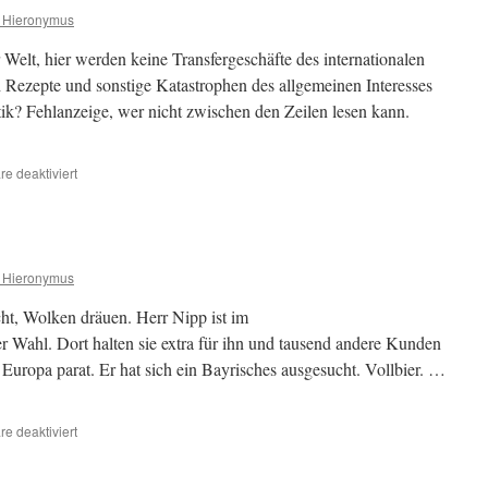
 Hieronymus
r Welt, hier werden keine Transfergeschäfte des internationalen
Rezepte und sonstige Katastrophen des allgemeinen Interesses
itik? Fehlanzeige, wer nicht zwischen den Zeilen lesen kann.
für
e deaktiviert
Wahrheit
 Hieronymus
ht, Wolken dräuen. Herr Nipp ist im
r Wahl. Dort halten sie extra für ihn und tausend andere Kunden
 Europa parat. Er hat sich ein Bayrisches ausgesucht. Vollbier. …
für
e deaktiviert
Regentag