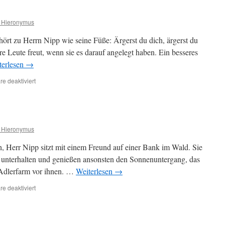
 Hieronymus
ehört zu Herrn Nipp wie seine Füße: Ärgerst du dich, ärgerst du
re Leute freut, wenn sie es darauf angelegt haben. Ein besseres
terlesen
→
für
e deaktiviert
Ärgernis
 Hieronymus
h, Herr Nipp sitzt mit einem Freund auf einer Bank im Wald. Sie
ge unterhalten und genießen ansonsten den Sonnenuntergang, das
 Adlerfarm vor ihnen. …
Weiterlesen
→
für
e deaktiviert
Rascheln