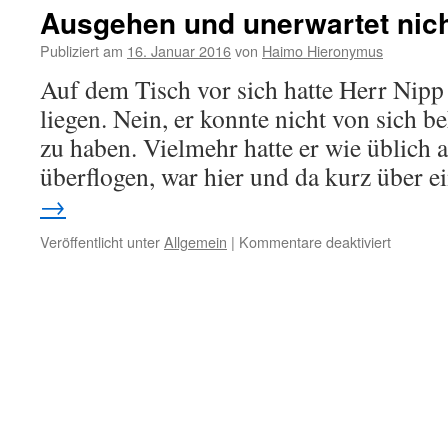
Ausgehen und unerwartet ni
Publiziert am
16. Januar 2016
von
Haimo Hieronymus
Auf dem Tisch vor sich hatte Herr Nipp
liegen. Nein, er konnte nicht von sich b
zu haben. Vielmehr hatte er wie üblich a
überflogen, war hier und da kurz über 
→
für
Veröffentlicht unter
Allgemein
|
Kommentare deaktiviert
Ausgehe
und
unerwart
nicht
wiederk