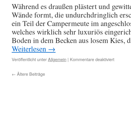
Während es draußen plästert und gewitt
Wände formt, die undurchdringlich ersc
ein Teil der Campermeute im angeschlo
welches wirklich sehr luxuriös eingericht
Boden in dem Becken aus losem Kies,
Weiterlesen
→
für
Veröffentlicht unter
Allgemein
|
Kommentare deaktiviert
Baden
gehen
←
Ältere Beiträge
(Stern)