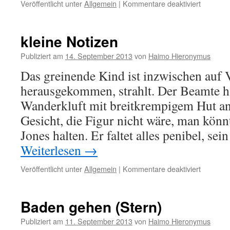
für
Veröffentlicht unter
Allgemein
|
Kommentare deaktiviert
Vorzeich
kleine Notizen
Publiziert am
14. September 2013
von
Haimo Hieronymus
Das greinende Kind ist inzwischen auf
herausgekommen, strahlt. Der Beamte ha
Wanderkluft mit breitkrempigem Hut an
Gesicht, die Figur nicht wäre, man könn
Jones halten. Er faltet alles penibel, se
Weiterlesen
→
für
Veröffentlicht unter
Allgemein
|
Kommentare deaktiviert
kleine
Notizen
Baden gehen (Stern)
Publiziert am
11. September 2013
von
Haimo Hieronymus