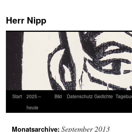
Herr Nipp
Zum
Start
2025 –
Bild
Datenschutz
Gedichte
Tagebu
Inhalt
heute
springen
September 2013
Monatsarchive: